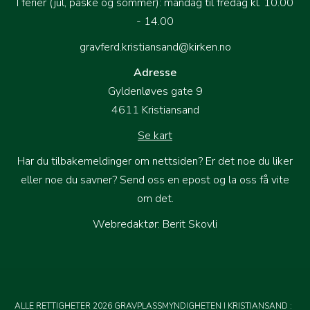
I ferier (jul, påske og sommer): mandag til fredag kl. 10.00
- 14.00
gravferd.kristiansand@kirken.no
Adresse
Gyldenløves gate 9
4611 Kristiansand
Se kart
Har du tilbakemeldinger om nettsiden? Er det noe du liker
eller noe du savner?
Send oss en epost og la oss få vite
om det
.
Webredaktør: Berit Skovli
ALLE RETTIGHETER 2026 GRAVPLASSMYNDIGHETEN I KRISTIANSAND
: